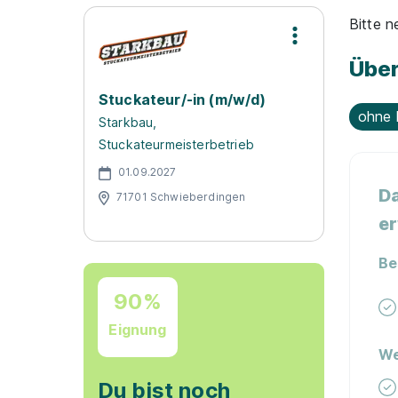
Bitte 
Über
Stuckateur/-in (m/w/d)
ohne 
Starkbau,
Stuckateurmeisterbetrieb
01.09.2027
Da
71701 Schwieberdingen
er
Be
90%
Eignung
We
Du bist noch