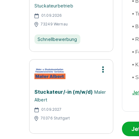
•
B
Stuckateurbetrieb
•
T
01.09.2026
73249 Wernau
•
B
•
R
Schnellbewerbung
•
F
•
K
•
S
Stuckateur/-in (m/w/d)
Je
Maler
Albert
01.09.2027
70376 Stuttgart
Je