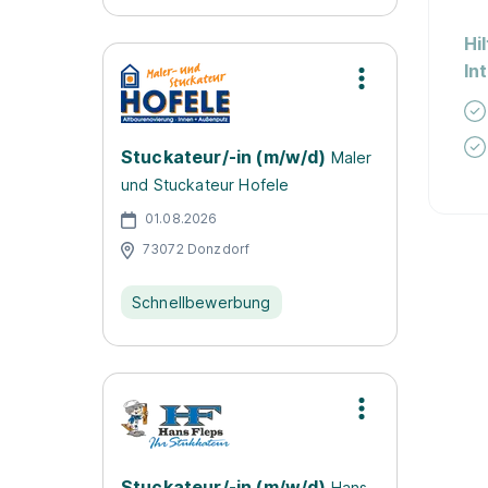
Hi
In
Stuckateur/-in (m/w/d)
Maler
und Stuckateur Hofele
01.08.2026
73072 Donzdorf
Schnellbewerbung
Stuckateur/-in (m/w/d)
Hans