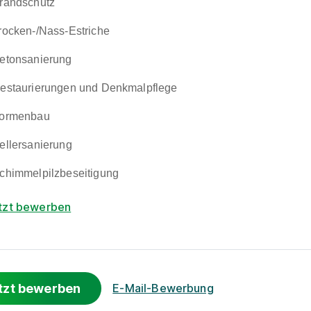
randschutz
rocken-/Nass-Estriche
etonsanierung
estaurierungen und Denkmalpflege
ormenbau
ellersanierung
chimmelpilzbeseitigung
tzt bewerben
tzt bewerben
E-Mail-Bewerbung