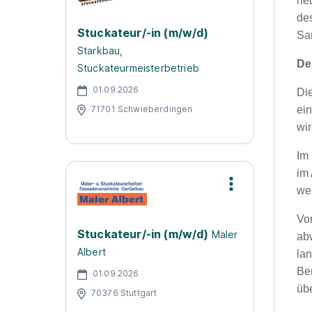
ne
de
Stuckateur/-in (m/w/d)
Sa
Starkbau,
De
Stuckateurmeisterbetrieb
01.09.2026
Die
71701 Schwieberdingen
ein
wi
Im 
im
wei
Vo
Stuckateur/-in (m/w/d)
Maler
ab
Albert
lan
Be
01.09.2026
üb
70376 Stuttgart