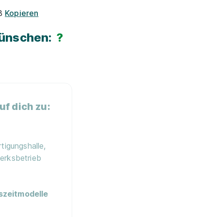
1B
Kopieren
Wünschen:
?
f dich zu:
tigungshalle,
erksbetrieb
szeitmodelle