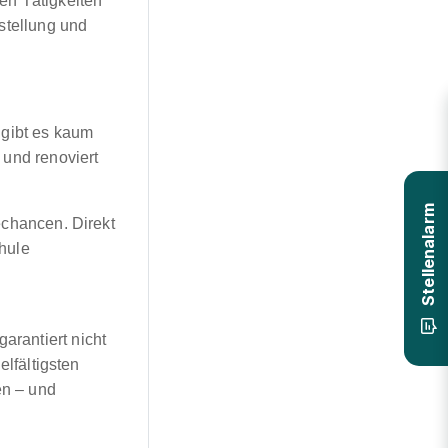
en Tätigkeiten
stellung und
 gibt es kaum
 und renoviert
Stellenalarm
echancen. Direkt
hule
arantiert nicht
elfältigsten
en – und