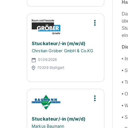
Ha
Da
üb
St
ei
Stuckateur/-in (m/w/d)
Di
Chrstian Gröber GmbH & Co.KG
•
I
01.09.2026
70329 Stuttgart
•
S
•
T
•
O
•
W
•
S
Stuckateur/-in (m/w/d)
Markus Baumann