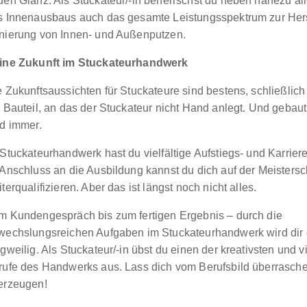
uen Glanz. Als Stuckateur/-in beherrschst du neben nahezu all
s Innenausbaus auch das gesamte Leistungsspektrum zur Her
nierung von Innen- und Außenputzen.
ine Zukunft im Stuckateurhandwerk
 Zukunftsaussichten für Stuckateure sind bestens, schließlich
 Bauteil, an das der Stuckateur nicht Hand anlegt. Und gebaut
rd immer.
Stuckateurhandwerk hast du vielfältige Aufstiegs- und Karrier
 Anschluss an die Ausbildung kannst du dich auf der Meistersc
terqualifizieren. Aber das ist längst noch nicht alles.
m Kundengespräch bis zum fertigen Ergebnis – durch die
wechslungsreichen Aufgaben im Stuckateurhandwerk wird dir g
gweilig. Als Stuckateur/-in übst du einen der kreativsten und vi
rufe des Handwerks aus. Lass dich vom Berufsbild überrasch
erzeugen!