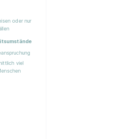
eisen oder nur
llen
itsumstände
Beanspruchung
ttlich viel
Menschen