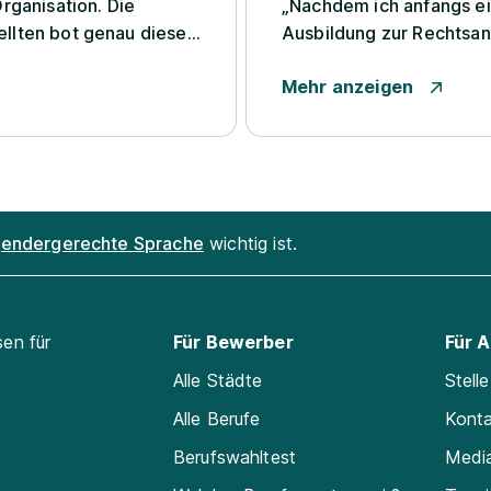
rganisation. Die
„Nachdem ich anfangs ein
llten bot genau diese
Ausbildung zur Rechtsan
d Einblicken in die
war ich mir dann doch ni
Mehr anzeigen
wirklich die r...
endergerechte Sprache
wichtig ist.
sen für
Für Bewerber
Für 
Alle Städte
Stell
Alle Berufe
Kont
Berufswahltest
Medi