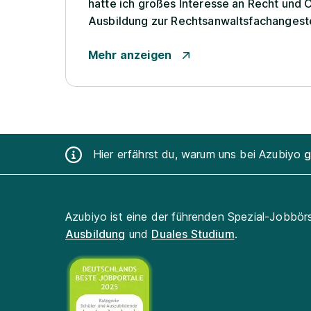
hatte ich großes Interesse an Recht und O
Ausbildung zur Rechtsanwaltsfachangeste
Mischung aus administrativen Aufgaben un
Mehr anzeigen
Recht...
Hier erfährst du, warum uns bei Azubiyo
g
Azubiyo ist eine der führenden Spezial-Jobbör
Ausbildung
und
Duales Studium
.