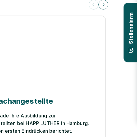
Stellenalarm
Julia
achangestellte
Rech
rade ihre Ausbildung zur
Juliane
tellten bei HAPP LUTHER in Hamburg.
Rechtsa
n ersten Eindrücken berichtet.
sich im 