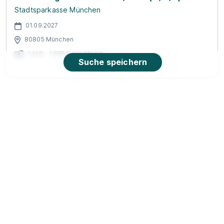
Stadtsparkasse München
01.09.2027
80805 München
1.418 - 1.528 € pro Monat
Suche speichern
Ausbildung Bankkaufmann (w|m|d)
Vollzeit/Teilzeit – München-Ostbahnhof
(01.08.2027)
TARGOBANK
01.08.2027
81667 München
Video