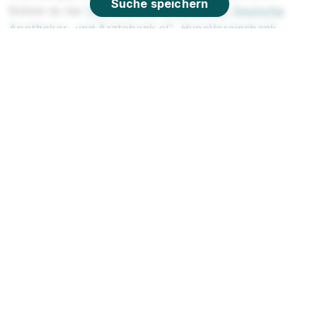
Suche speichern
findest du bei
TARGOBANK
,
BBBank eG
,
Deutsche
Apotheker- und Ärztebank eG
,
HypoVereinsbank –
UniCredit – Deutschland
und
PSD Bank Rhein-Ruhr
.
Welche anderen Ausbildungen werden in
Düsseldorf angeboten?
Neben der Ausbildung als Bankkaufmann sind in
Düsseldorf beliebt:
Verkäufer
,
Kaufmann im
Einzelhandel
,
Drogist
,
Handelsfachwirt
und
Fachverkäufer im Lebensmittelhandwerk
.
Welche anderen Städte sind beliebt für
einen Ausbildungsplatz als
Bankkaufmann?
Die Ausbildung als Bankkaufmann kannst du starten in:
Hattingen
,
Bochum
,
Herne
,
Witten
und
Castrop-
Rauxel
.