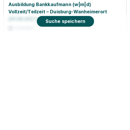
Ausbildung Bankkaufmann (w|m|d)
Vollzeit/Teilzeit – Duisburg-Wanheimerort
(01.08.2027)
TARGOBANK
Suche speichern
01.08.2027
47055 Duisburg
Video
Ausbildung Bankkaufmann (w|m|d)
Vollzeit/Teilzeit – Duisburg-Rheinhausen
(01.08.2027)
TARGOBANK
01.08.2027
47226 Duisburg