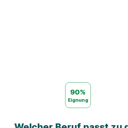
90%
Eignung
Welcher Beruf passt zu d