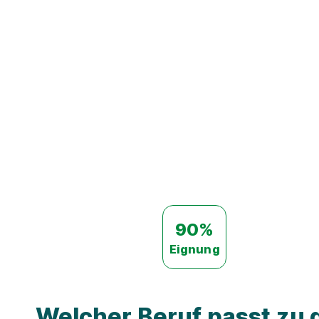
90%
Eignung
Welcher Beruf passt zu d