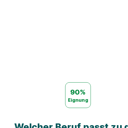
90%
Eignung
Welcher Beruf passt zu d