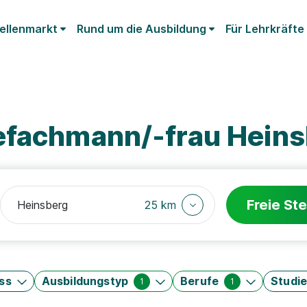
ellenmarkt
Rund um die Ausbildung
Für Lehrkräfte
efachmann/-frau Hein
Freie Ste
25 km
ss
Ausbildungstyp
Berufe
Studi
1
1