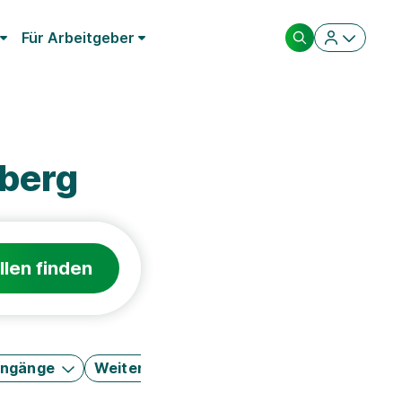
Für Arbeitgeber
sberg
llen finden
engänge
Weitere Filter