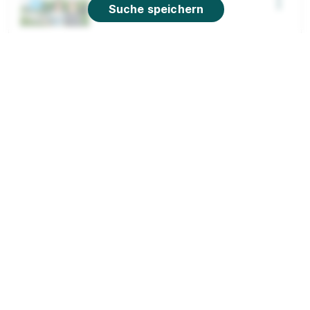
Suche speichern
Industriemechaniker*in für Instandhaltung
(m/w/d) – Standort Lünen
EMSCHERGENOSSENSCHAFT und LIPPEVERBAND
01.08.2027
44532 Lünen
1.350 € pro Monat
90%
Eignung
Du bist noch unentschlossen?