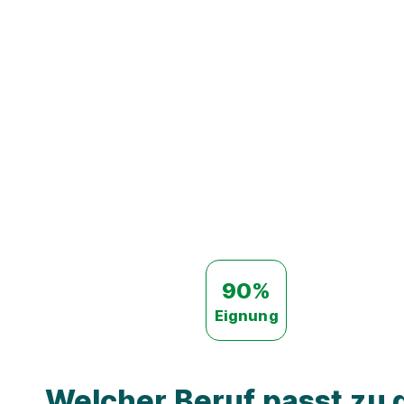
90%
Eignung
Welcher Beruf passt zu d