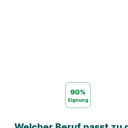
90%
Eignung
Welcher Beruf passt zu d