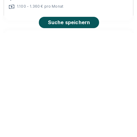
1.100 - 1.360 € pro Monat
Suche speichern
Ausbildung zum Kaufmann im Einzelhandel
(m/w/d)
TEDi GmbH & Co. KG
01.08.2026
80935 München
1.000 - 1.200 € pro Monat
90%