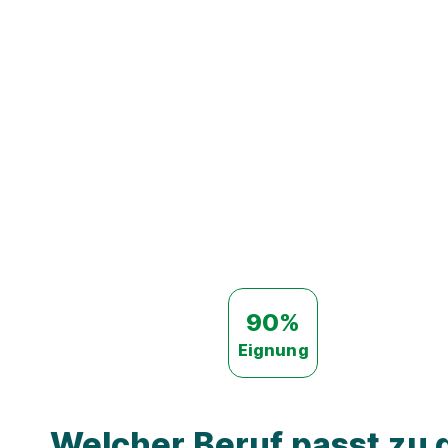
90%
Eignung
Welcher Beruf passt zu d