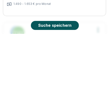
1.490 - 1.653 € pro Monat
Suche speichern
Ausbildung zur Pflegefachassistenz
maxQ. im bfw
– Unternehmen für Bildung
01.04.2027
48249 Dülmen (u.a.)