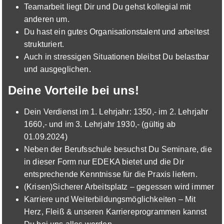
Teamarbeit liegt Dir und Du gehst kollegial mit
Ausbildung zum Verkäufer (m/w/d)
EDEKA
anderen um.
01.09.2026
Du hast ein gutes Organisationstalent und arbeitest
strukturiert.
86836 Untermeitingen
Auch in stressigen Situationen bleibst Du belastbar
und ausgeglichen.
Deine Vorteile bei uns!
Dein Verdienst im 1. Lehrjahr: 1350,- im 2. Lehrjahr
1660,- und im 3. Lehrjahr 1930,- (gültig ab
Ausbildung zum Verkäufer (m/w/d)
EDEKA
01.09.2024)
Neben der Berufsschule besuchst Du Seminare, die
01.09.2026
in dieser Form nur EDEKA bietet und die Dir
86836 Graben
entsprechende Kenntnisse für die Praxis liefern.
(Krisen)Sicherer Arbeitsplatz – gegessen wird immer
Karriere und Weiterbildungsmöglichkeiten – Mit
Herz, Fleiß & unseren Karriereprogrammen kannst