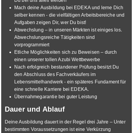
Du bei uns alles werden
Mach deine Ausbildung bei EDEKA und lerne Dich
selber kennen - die vielfältigen Arbeitsbereiche und
Ausbildung zum Fachverkäufer im
Aufgaben zeigen Dir, wer Du bist!
Lebensmittelhandwerk - Schwerpunkt Frische
Abwechslung – in unseren Märkten ist einiges los.
(m/w/d)
E center
Abwechslungsreiche Tätigkeiten sind
01.09.2026
vorprogrammiert
86391 Stadtbergen
Etliche Möglichkeiten sich zu Beweisen – durch
einen unserer tollen Azubi Wettbewerbe
Nach erfolgreich bestandener Prüfung besitzt Du
den Abschluss des Fachverkäufers im
Lebensmittelhandwerk - ein späteres Fundament für
90%
eine schnelle Karriere bei EDEKA.
Eignung
Übernahmegarantie bei guter Leistung
Dauer und Ablauf
Du bist noch unentschlossen?
Deine Ausbildung dauert in der Regel drei Jahre – Unter
Geh auf Nummer sicher mit unserem Berufswahltest.
bestimmten Voraussetzungen ist eine Verkürzung
Eignung checken und passende Stelle finden.