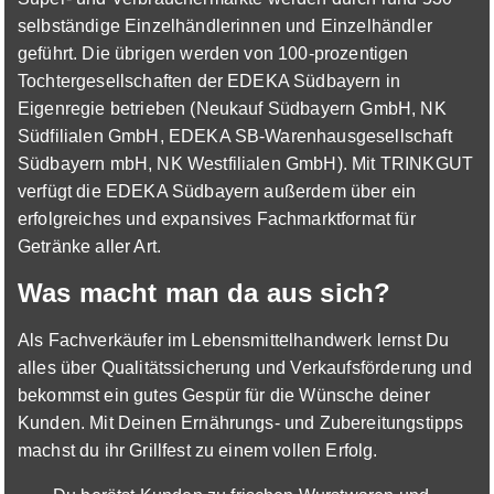
selbständige Einzelhändlerinnen und Einzelhändler
geführt. Die übrigen werden von 100-prozentigen
Tochtergesellschaften der EDEKA Südbayern in
Eigenregie betrieben (Neukauf Südbayern GmbH, NK
Ausbildung zum Verkäufer (m/w/d)
E center
Südfilialen GmbH, EDEKA SB-Warenhausgesellschaft
01.09.2026
Südbayern mbH, NK Westfilialen GmbH). Mit TRINKGUT
86830 Schwabmünchen
verfügt die EDEKA Südbayern außerdem über ein
erfolgreiches und expansives Fachmarktformat für
Getränke aller Art.
Was macht man da aus sich?
Als Fachverkäufer im Lebensmittelhandwerk lernst Du
alles über Qualitätssicherung und Verkaufsförderung und
Ausbildung zum Fachverkäufer im
bekommst ein gutes Gespür für die Wünsche deiner
Lebensmittelhandwerk - Fachrichtung
Kunden. Mit Deinen Ernährungs- und Zubereitungstipps
Fleischerei
EDEKA
machst du ihr Grillfest zu einem vollen Erfolg.
01.09.2026