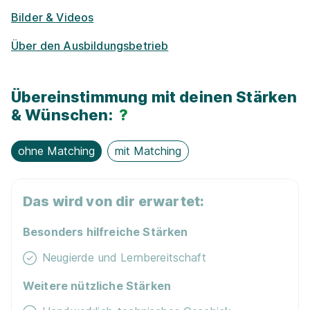
Bilder & Videos
Über den Ausbildungsbetrieb
Ausbildung zum Fachverkäufer im
Übereinstimmung mit deinen Stärken
Lebensmittelhandwerk - Schwerpunkt Frische
& Wünschen:
?
(m/w/d)
EDEKA Weiss
01.08.2026
ohne Matching
mit Matching
86159 Augsburg
Das wird von dir erwartet:
Besonders hilfreiche Stärken
Neugierde und Lernbereitschaft
Weitere nützliche Stärken
Ausbildung zum Verkäufer (m/w/d)
EDEKA Weiss