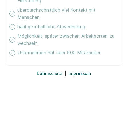
Herstellung
überdurchschnittlich viel Kontakt mit
Menschen
häufige inhaltliche Abwechslung
Ausbildung zum Verkäufer (m/w/d)
EDEKA
Möglichkeit, später zwischen Arbeitsorten zu
01.09.2026
wechseln
86916 Kaufering
Unternehmen hat über 500 Mitarbeiter
Datenschutz
|
Impressum
90%
Eignung
Du bist noch unentschlossen?
Geh auf Nummer sicher mit unserem Berufswahltest.
Eignung checken und passende Stelle finden.