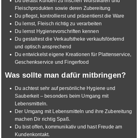
Du berätst Kunden zu frischen Wurstwaren und
86836 Untermeitingen
Fleischprodukten sowie deren Zubereitung
Du pflegst, kontrollierst und präsentierst die Ware
Du lernst, Fleisch richtig zu verarbeiten
Du lernst Hygienevorschriften kennen
Du gestaltest die Verkaufstheke verkaufsfördernd
und optisch ansprechend
Du entwickelst eigene Kreationen für Plattenservice,
Ausbildung zum Fachverkäufer im
Geschenkservice und Fingerfood
Lebensmittelhandwerk - Fachrichtung
Fleischerei
Was sollte man dafür mitbringen?
EDEKA
01.09.2026
Du achtest sehr auf persönliche Hygiene und
86836 Graben
Sauberkeit – besonders beim Umgang mit
Lebensmitteln.
Der Umgang mit Lebensmitteln und ihre Zubereitung
machen Dir richtig Spaß.
Du bist offen, kommunikativ und hast Freude am
Kundenkontakt.