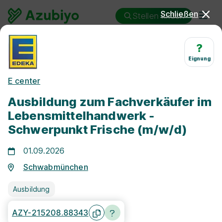
Schließen
Stellen finden
Ausbildung
Schwabmünchen
?
Fachverkäufer/in - Lebensmittelhandwerk
Eignung
Ausbildung Fachverkäufer/in
E center
- Lebensmittelhandwerk
Ausbildung zum Fachverkäufer im
Schwabmünchen
Lebensmittelhandwerk -
Schwerpunkt Frische (m/w/d)
01.09.2026
Schwabmünchen
25 km
Ausbildung
AZY-215208.88343
Freie Stellen finden