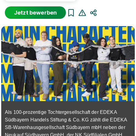
Jetzt bewerben
Teilen
Sortierung
Beginn
Schulabschluss
Au
Suche zurücksetzen
Infos zum Beruf Fachverkäufer im
Lebensmittelhandwerk
17 Ausbildungsplätze
Als 100-prozentige Tochtergesellschaft der EDEKA
Südbayern Handels Stiftung & Co. KG zählt die EDEKA
SB-Warenhausgesellschaft Südbayern mbH neben der
Ausbildung zum Fachverkäufer im
Neukauf Südbayern GmbH, der NK Südfilialen GmbH