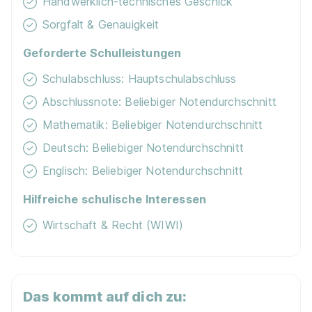
Handwerklich-technisches Geschick
01.08.2026
86159 Augsburg
Sorgfalt & Genauigkeit
Geforderte Schulleistungen
Schulabschluss: Hauptschulabschluss
Abschlussnote: Beliebiger Notendurchschnitt
Mathematik: Beliebiger Notendurchschnitt
Ausbildung zum Fachverkäufer im
Deutsch: Beliebiger Notendurchschnitt
Lebensmittelhandwerk - Schwerpunkt Frische
Englisch: Beliebiger Notendurchschnitt
(m/w/d)
EDEKA Klein
Hilfreiche schulische Interessen
01.09.2026
Wirtschaft & Recht (WIWI)
86424 Dinkelscherben
Das kommt auf dich zu: