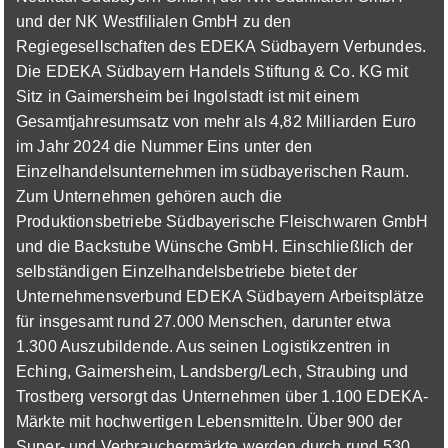
Lebensmittelhandwerk - Schwerpunkt Frische
und der NK Westfilialen GmbH zu den
(m/w/d)
E center
Regiegesellschaften des EDEKA Südbayern Verbundes.
01.09.2026
Die EDEKA Südbayern Handels Stiftung & Co. KG mit
86830 Schwabmünchen
Sitz in Gaimersheim bei Ingolstadt ist mit einem
Gesamtjahresumsatz von mehr als 4,82 Milliarden Euro
im Jahr 2024 die Nummer Eins unter den
Einzelhandelsunternehmen im südbayerischen Raum.
Zum Unternehmen gehören auch die
Produktionsbetriebe Südbayerische Fleischwaren GmbH
und die Backstube Wünsche GmbH. Einschließlich der
Ausbildung zum Fachverkäufer im
selbständigen Einzelhandelsbetriebe bietet der
Lebensmittelhandwerk - Schwerpunkt
Unternehmensverbund EDEKA Südbayern Arbeitsplätze
Fleischerei
E center
für insgesamt rund 27.000 Menschen, darunter etwa
1.300 Auszubildende. Aus seinen Logistikzentren in
01.09.2026
Eching, Gaimersheim, Landsberg/Lech, Straubing und
86830 Schwabmünchen
Trostberg versorgt das Unternehmen über 1.100 EDEKA-
Märkte mit hochwertigen Lebensmitteln. Über 900 der
Super- und Verbrauchermärkte werden durch rund 530