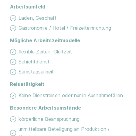
Arbeitsumfeld
Ausbildung zum Verkäufer (m/w/d)
EDEKA Klein
Laden, Geschäft
01.09.2026
Gastronomie / Hotel / Freizeiteinrichtung
86424 Dinkelscherben
Mögliche Arbeitszeitmodelle
flexible Zeiten, Gleitzeit
Schichtdienst
Samstagsarbeit
Reisetätigkeit
Ausbildung zum Verkäufer (m/w/d)
E center
Keine Dienstreisen oder nur in Ausnahmefällen
01.09.2026
Besondere Arbeitsumstände
86899 Landsberg am Lech
körperliche Beanspruchung
unmittelbare Beteiligung an Produktion /