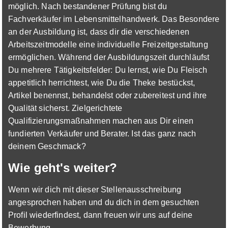
möglich. Nach bestandener Prüfung bist du
Mehr erfahren
Fachverkäufer im Lebensmittelhandwerk. Das Besondere
an der Ausbildung ist, dass dir die verschiedenen
Arbeitszeitmodelle eine individuelle Freizeitgestaltung
ermöglichen. Während der Ausbildungszeit durchläufst
Du mehrere Tätigkeitsfelder: Du lernst, wie Du Fleisch
appetitlich herrichtest, wie Du die Theke bestückst,
Ausbildung zum Fachverkäufer im
Artikel benennst, behandelst oder zubereitest und ihre
Lebensmittelhandwerk - Schwerpunkt
Qualität sicherst. Zielgerichtete
Fleischerei
E center
Qualifizierungsmaßnahmen machen aus Dir einen
fundierten Verkäufer und Berater. Ist das ganz nach
01.09.2026
deinem Geschmack?
86899 Landsberg am Lech
Wie geht's weiter?
Wenn wir dich mit dieser Stellenausschreibung
angesprochen haben und du dich in dem gesuchten
Profil wiederfindest, dann freuen wir uns auf deine
Bewerbung.