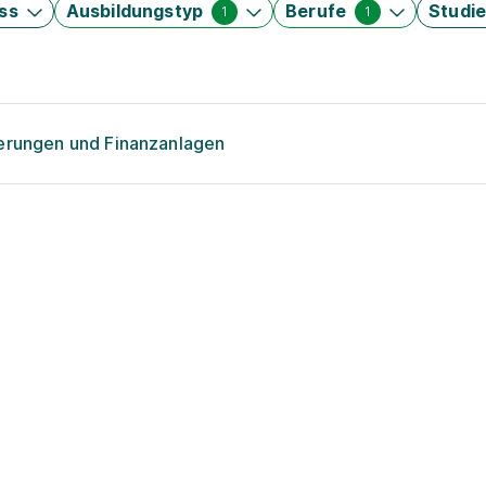
ss
Ausbildungstyp
Berufe
Studi
1
1
herungen und Finanzanlagen