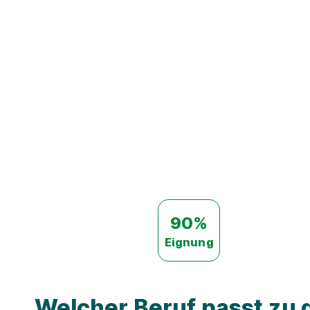
90%
Eignung
Welcher Beruf passt zu d