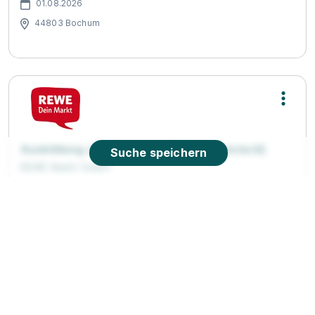
01.08.2026
44803 Bochum
Ausbildung zum Fleischer/Metzger (m/w/d)
Suche speichern
REWE Markt GmbH
01.08.2026
58456 Witten
90%
Eignung