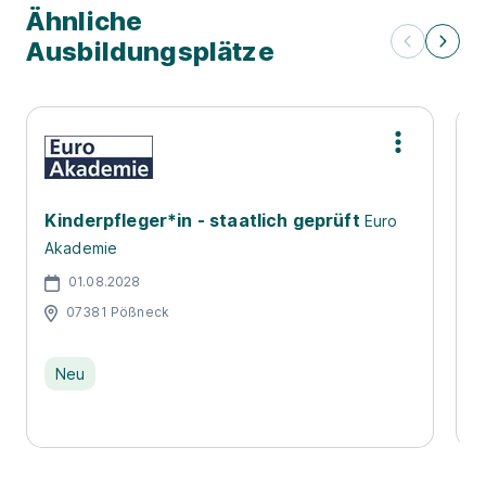
Ähnliche
Ausbildungsplätze
Kinderpfleger*in - staatlich geprüft
A
Euro
i
Akademie
D
01.08.2028
07381 Pößneck
Neu