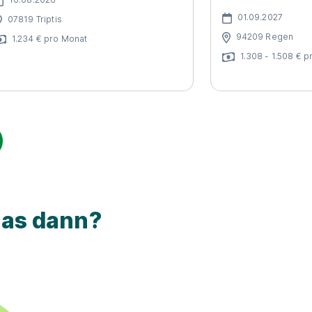
01.09.2027
07819 Triptis
94209 Regen
1.234 € pro Monat
1.308 - 1.508 € 
was dann?