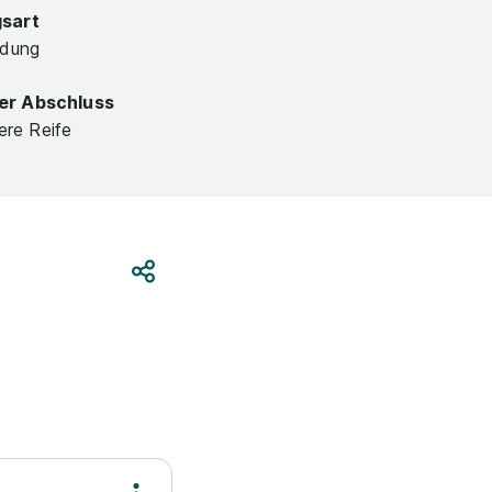
gsart
ldung
er Abschluss
lere Reife
Teilen