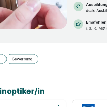
Ausbildun
duale Ausbi
Empfohlen
i. d. R. Mitt
t
Bewerbung
inoptiker/in