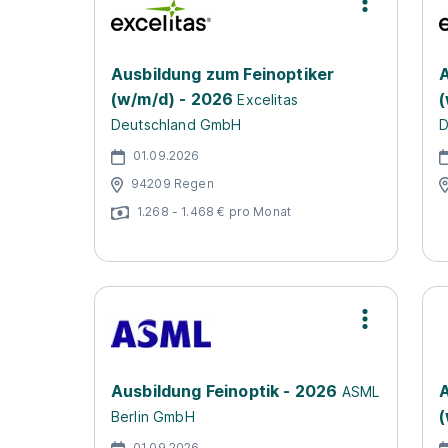
Ausbildung zum Feinoptiker
A
(w/m/d) - 2026
(
Excelitas
Deutschland GmbH
D
01.09.2026
94209 Regen
1.268 - 1.468 € pro Monat
Ausbildung Feinoptik - 2026
A
ASML
(
Berlin GmbH
01.09.2026