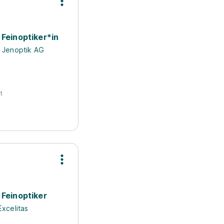
Feinoptiker*in
Jenoptik AG
t
Feinoptiker
Excelitas
H