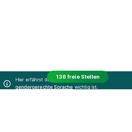
138 freie Stellen
Hier erfährst du, warum uns bei Azubiyo
gendergerechte Sprache
wichtig ist.
Azubiyo ist eine der führenden Spezial-
Jobbörsen für
Ausbildung
und
Duales Studium
.