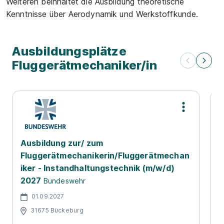
Weiteren beinhaltet die Ausbildung theoretische
Kenntnisse über Aerodynamik und Werkstoffkunde.
Ausbildungsplätze
Fluggerätmechaniker/in
Ausbildung zur/ zum
A
Fluggerätmechanikerin/Fluggerätmechan
(
iker - Instandhaltungstechnik (m/w/d)
a
2027
Bundeswehr
S
01.09.2027
31675 Bückeburg