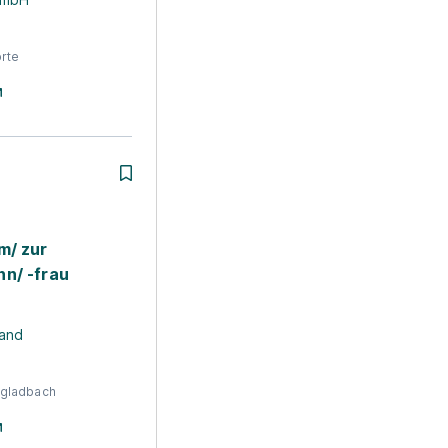
rte
m/ zur
n/ -frau
and
gladbach