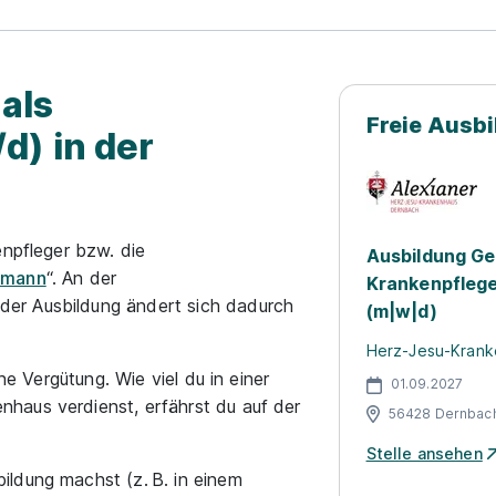
als
Freie Ausb
d) in der
enpfleger bzw. die
Ausbildung Ge
hmann
“. An der
Krankenpflege
er Ausbildung ändert sich dadurch
(m|w|d)
Herz-Jesu-Krank
ne Vergütung. Wie viel du in einer
01.09.2027
haus verdienst, erfährst du auf der
56428 Dernbach
Stelle ansehen
ldung machst (z. B. in einem