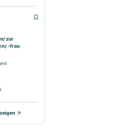
m/ zur
n/ -frau
and
nzeigen