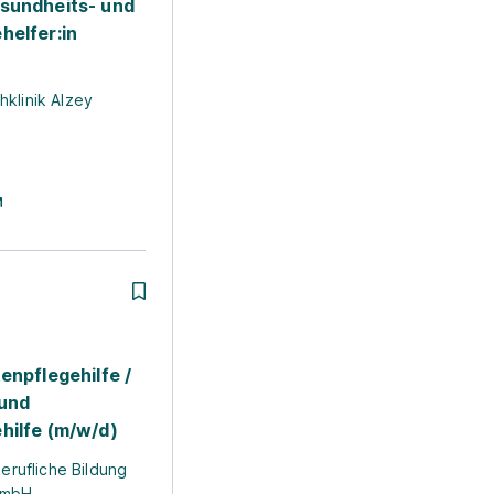
sundheits- und
helfer:in
klinik Alzey
enpflegehilfe /
 und
hilfe (m/w/d)
berufliche Bildung
GmbH