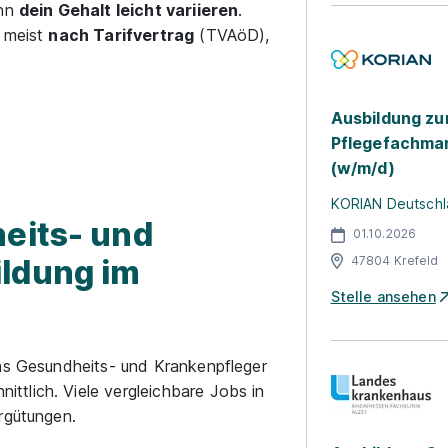
ann
dein Gehalt leicht variieren
.
n meist
nach Tarifvertrag
(TVAöD),
.
Ausbildung zu
Pflegefachman
(w/m/d)
KORIAN Deutschl
heits- und
01.10.2026
ldung im
47804 Krefeld
Stelle ansehen
das Gesundheits- und Krankenpfleger
ittlich. Viele vergleichbare Jobs in
rgütungen.