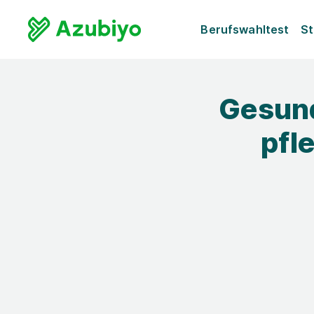
Berufswahltest
St
Gesund
pfl