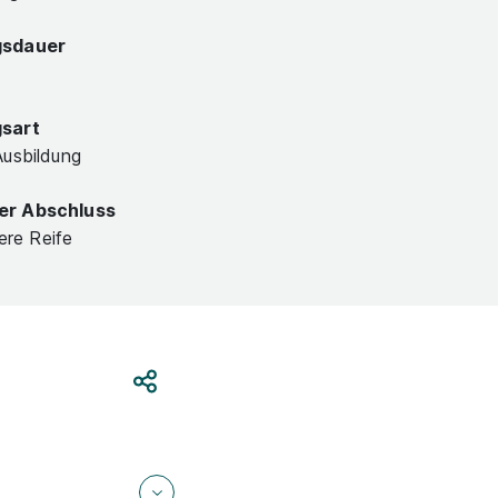
gsdauer
gsart
Ausbildung
er Abschluss
lere Reife
Teilen