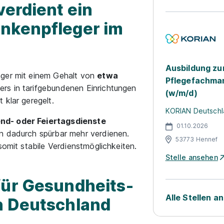
verdient ein
nkenpfleger im
Ausbildung zu
nger mit einem Gehalt von
etwa
Pflegefachman
rs in tarifgebundenen Einrichtungen
(w/m/d)
 klar geregelt.
KORIAN Deutschl
nd- oder Feiertagsdienste
01.10.2026
nn dadurch spürbar mehr verdienen.
53773 Hennef
somit stabile Verdienstmöglichkeiten.
Stelle ansehen
für Gesundheits-
Alle Stellen a
n Deutschland