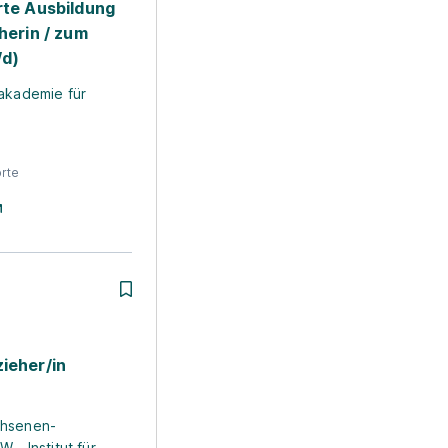
rte Ausbildung
eherin / zum
/d)
akademie für
rte
ieher/in
chsenen-
 - Institut für