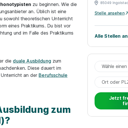
85049 Ingolstad
honotypisten
zu beginnen. Wie die
ngsanbieter an. Üblich ist eine
Stelle ansehen
 du sowohl theoretischen Unterricht
orm eines Praktikums. Du bist vor
ichtung und im Falle des Praktikums
Alle Stellen a
er die
duale Ausbildung
zum
achdenken. Diese dauert im
 Unterricht an der
Berufsschule
Jetzt fr
fi
 Ausbildung zum
d)?