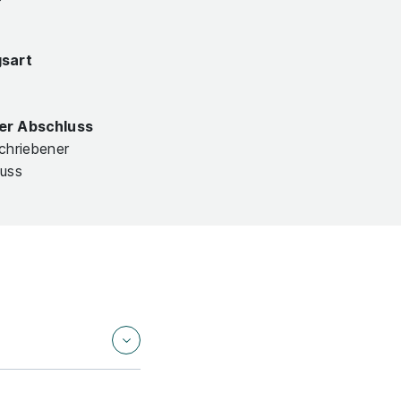
gsart
er Abschluss
chriebener
luss