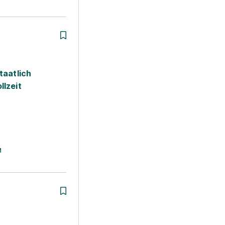
taatlich
llzeit