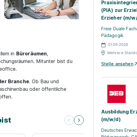
Praxisintegrie
(PIA) zur Erzi
Erzieher (m/w
Freie Duale Fach
Pädagogik
01.09.2026
allem in
Büroräumen
,
Mehrere Stando
echungsräumen. Mitunter bist du
Stelle ansehen
office.
eder Branche
. Ob Bau und
aschinenbau oder öffentliche
offen.
Ausbildung Erz
ist
(m/w/d)
Deutsches Erwa
Bildungswerk; GAW