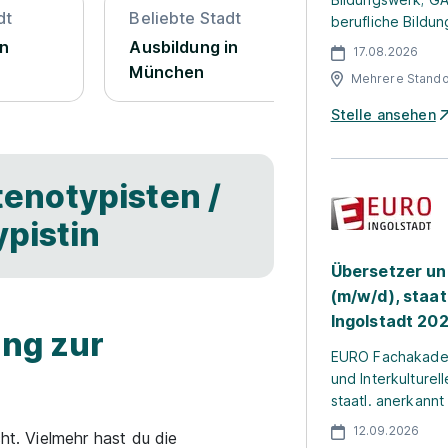
dt
Beliebte Stadt
Beliebte St
berufliche Bildun
in
Ausbildung in
Ausbildung
17.08.2026
München
Mehrere Stando
Stelle ansehen
enotypisten /
ypistin
Übersetzer u
(m/w/d), staatl
Ingolstadt 20
ung zur
EURO Fachakadem
und Interkulturel
staatl. anerkannt
12.09.2026
cht. Vielmehr hast du die