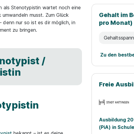
h als Stenotypistin wartet noch eine
Gehalt im B
ück umwandeln musst. Zum Glück
pro Monat)
denn nur so ist es dir möglich, in
ument zu bringen.
Gehaltsspan
Zu den bestb
notypist /
istin
Freie Ausb
typistin
Ausbildung 20
(PiA) in Schul
ypist
bekannt – ist es deine