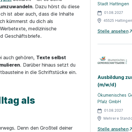
Stadt Hattingen
e umzuwandeln
. Dazu hörst du diese
01.08.2027
ch ist aber auch, dass die Inhalte
ich kümmerst du dich als
45525 Hattinge
 Werbetexte, medizinische
Stelle ansehen
d Geschäftsbriefe.
i auch gehören,
Texte selbst
rmulieren
. Darüber hinaus setzt du
bausteine in die Schriftstücke ein.
Ausbildung zu
(m/w/d)
Ökumenisches G
ltag als
Pfalz GmbH
01.08.2027
Mehrere Stando
rwegs. Denn den Großteil deiner
Stelle ansehen