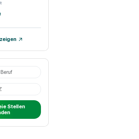
t
nzeigen
eie Stellen
nden