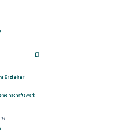
n
m Erzieher
emeinschaftswerk
rte