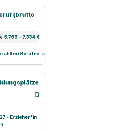
eruf (brutto
ne
5.766 – 7.334 €
ezahlten Berufen
ildungsplätze
27 - Erzieher*in
en