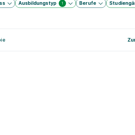
ss
Ausbildungstyp
Berufe
Studieng
1
pie
Zu