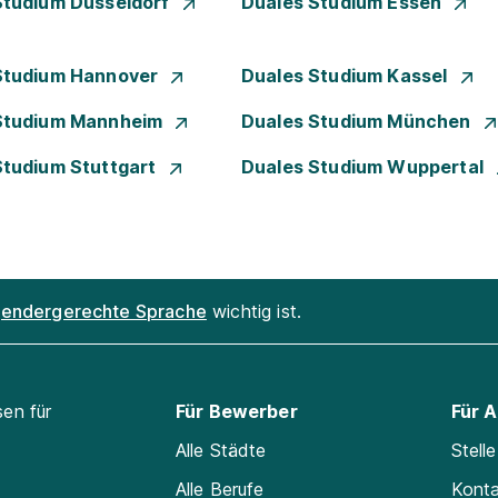
Studium Düsseldorf
Duales Studium Essen
Studium Hannover
Duales Studium Kassel
Studium Mannheim
Duales Studium München
Studium Stuttgart
Duales Studium Wuppertal
endergerechte Sprache
wichtig ist.
sen für
Für Bewerber
Für 
Alle Städte
Stell
Alle Berufe
Kont