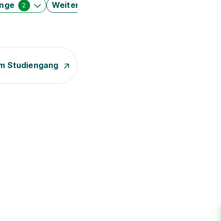
änge
Weitere Filter
2
m Studiengang