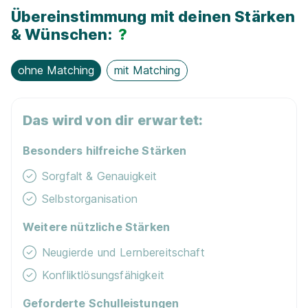
Events für Schü­ler / Stu­die­ren­de
Übereinstimmung mit deinen Stärken
& Wünschen:
?
Schulgeld­frei
ohne Matching
mit Matching
E-Lear­ning / On­line-Kur­se
Das wird von dir erwartet:
Exkur­sionen
Besonders hilfreiche Stärken
Sorgfalt & Genauigkeit
Selbstorganisation
Weitere nützliche Stärken
Neugierde und Lernbereitschaft
Konfliktlösungsfähigkeit
Geforderte Schulleistungen