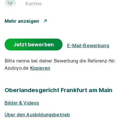
Kantine
Events
Mehr anzeigen
Flexible Arbeitszeit
Jetzt bewerben
E-Mail-Bewerbung
Park­plätze
Bitte nenne bei deiner Bewerbung die Referenz-Nr:
Azubiyo.de
Kopieren
Barriere­frei­heit
Ge­sund­heits­maß­nah­men
Oberlandesgericht Frankfurt am Main
Fahrt­kosten­zu­schuss
Bilder & Videos
Über den Ausbildungsbetrieb
Vermögens­wirksame Leistungen