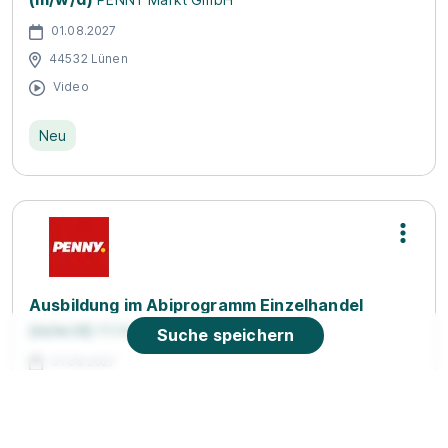
01.08.2027
44532 Lünen
Video
Neu
Ausbildung im Abiprogramm Einzelhandel
(m/w/d)
PENNY Markt GmbH
Suche speichern
01.08.2027
59368 Werne
Video