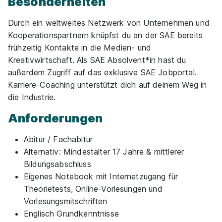
Besonderheiten
Durch ein weltweites Netzwerk von Unternehmen und
Kooperationspartnern knüpfst du an der SAE bereits
frühzeitig Kontakte in die Medien- und
Grafikdesign Diploma
SAE Institute GmbH
Kreativwirtschaft. Als SAE Absolvent*in hast du
07.09.2026
außerdem Zugriff auf das exklusive SAE Jobportal.
Mehrere Standorte
Karriere-Coaching unterstützt dich auf deinem Weg in
die Industrie.
Anforderungen
Abitur / Fachabitur
Alternativ: Mindestalter 17 Jahre & mittlerer
Bildungsabschluss
Spieleentwickler/in: Games Programming
Eigenes Notebook mit Internetzugang für
Diploma
SAE Institute GmbH
Theorietests, Online-Vorlesungen und
07.09.2026
Vorlesungsmitschriften
Mehrere Standorte
Englisch Grundkenntnisse