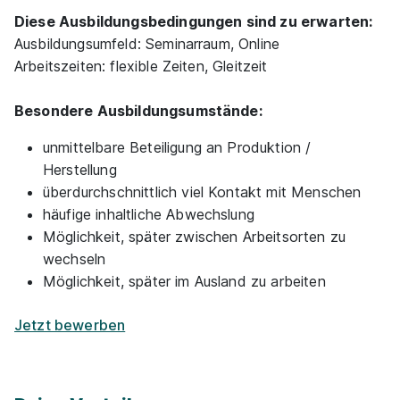
Diese Ausbildungsbedingungen sind zu erwarten:
Ausbildungsumfeld: Seminarraum, Online
Arbeitszeiten: flexible Zeiten, Gleitzeit
Besondere Ausbildungsumstände:
Spieledesigner/in: Game Art & 3D Animation
unmittelbare Beteiligung an Produktion /
Diploma
SAE Institute GmbH
Herstellung
überdurchschnittlich viel Kontakt mit Menschen
07.09.2026
häufige inhaltliche Abwechslung
Mehrere Standorte
Möglichkeit, später zwischen Arbeitsorten zu
wechseln
Möglichkeit, später im Ausland zu arbeiten
Jetzt bewerben
Visual FX & 3D Animation Diploma
SAE Institute
GmbH