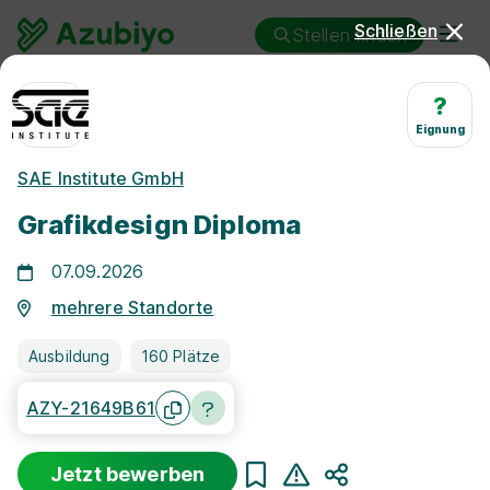
Schließen
Stellen finden
Ausbildung
Designer/in - Medien
?
Eignung
Ausbildung
SAE Institute GmbH
Mediendesigner/in 2026 &
Grafikdesign Diploma
2027: Freie
Ausbildungsplätze
07.09.2026
mehrere Standorte
Ausbildung
160 Plätze
AZY-21649B61
Jetzt bewerben