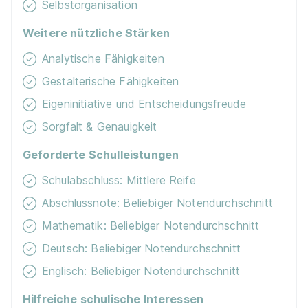
Selbstorganisation
Weitere nützliche Stärken
Analytische Fähigkeiten
Spieleentwickler/in: Games Programming
Gestalterische Fähigkeiten
Diploma
SAE Institute GmbH
Eigeninitiative und Entscheidungsfreude
15.03.2027
Sorgfalt & Genauigkeit
Mehrere Standorte
Geforderte Schulleistungen
Schulabschluss: Mittlere Reife
Abschlussnote: Beliebiger Notendurchschnitt
Mathematik: Beliebiger Notendurchschnitt
Deutsch: Beliebiger Notendurchschnitt
Spieledesigner/in: Game Art & 3D Animation
Diploma
Englisch: Beliebiger Notendurchschnitt
SAE Institute GmbH
15.03.2027
Hilfreiche schulische Interessen