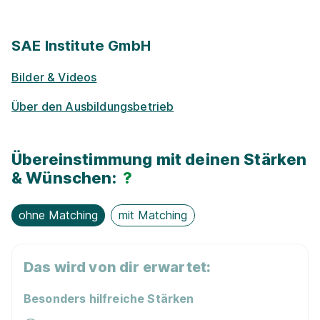
Han­dy / Tab­let / Note­book
Nachhaltigkeit / Umweltschutz
SAE Institute GmbH
Grafikdesign Diploma
SAE Institute GmbH
Bilder & Videos
15.03.2027
Mobiles Arbeiten
Mehrere Standorte
Über den Ausbildungsbetrieb
Events für Schü­ler / Stu­die­ren­de
Übereinstimmung mit deinen Stärken
Rabatt-Pro­gramme für Schüler / ­Studierende
& Wünschen:
?
Projekt­kooper­ationen mit Unternehmen
ohne Matching
mit Matching
Audio Engineering Diploma
SAE Institute GmbH
15.03.2027
Das wird von dir erwartet:
Mehrere Standorte
Besonders hilfreiche Stärken