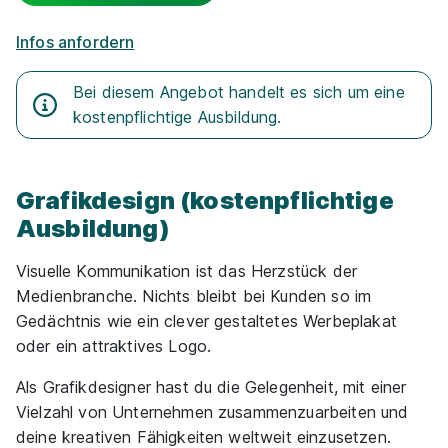
Freie Stellen finden
Teilen
Infos anfordern
Bei diesem Angebot handelt es sich um eine
Sortierung
Beginn
Schulabschluss
Au
kostenpflichtige Ausbildung.
Suche zurücksetzen
Grafikdesign (kostenpflichtige
Ausbildung)
Infos zum Beruf Mediendesigner
Visuelle Kommunikation ist das Herzstück der
1.901 Ausbildungsplätze
Medienbranche. Nichts bleibt bei Kunden so im
Gedächtnis wie ein clever gestaltetes Werbeplakat
oder ein attraktives Logo.
Als Grafikdesigner hast du die Gelegenheit, mit einer
Vielzahl von Unternehmen zusammenzuarbeiten und
deine kreativen Fähigkeiten weltweit einzusetzen.
Audio Engineering Diploma
SAE Institute GmbH