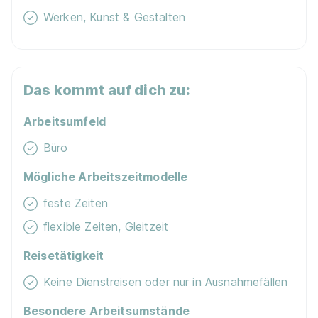
Mehrere Standorte
Werken, Kunst & Gestalten
Das kommt auf dich zu:
Arbeitsumfeld
Visual FX & 3D Animation Diploma
SAE Institute
Büro
GmbH
15.03.2027
Mögliche Arbeitszeitmodelle
Mehrere Standorte
feste Zeiten
flexible Zeiten, Gleitzeit
Reisetätigkeit
Ähnliche Stellen
Keine Dienstreisen oder nur in Ausnahmefällen
Besondere Arbeitsumstände