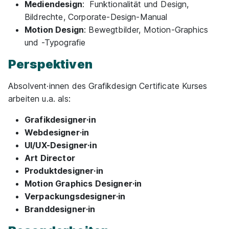
Mediendesign
: Funktionalität und Design,
Ausbildung Mediengestaltung (m/w/d)
Bildrechte, Corporate-Design-Manual
Obersulm 2026
IDS Imaging Development Systems
Motion Design
: Bewegtbilder, Motion-Graphics
GmbH
und -Typografie
01.09.2026
Perspektiven
74182 Obersulm
Absolvent·innen des Grafikdesign Certificate Kurses
arbeiten u.a. als:
Grafikdesigner·in
Webdesigner·in
UI/UX-Designer·in
Art Director
UI/UX Design
Macromedia Akademie
Produktdesigner·in
01.09.2026
Motion Graphics Designer·in
Mehrere Standorte
Verpackungsdesigner·in
Branddesigner·in