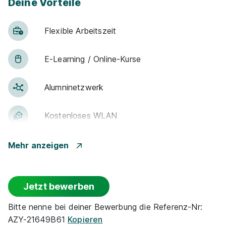
Deine Vorteile
07.09.2026
Mehrere Standorte
Flexible Arbeitszeit
E-Lear­ning / On­line-Kur­se
Alumni­netz­werk
90%
Eignung
Kostenloses WLAN
Du bist noch unentschlossen?
Möglichkeit Homeoffice
Mehr anzeigen
Geh auf Nummer sicher mit unserem Berufswahltest.
Eignung checken und passende Stelle finden.
Weiter­bildung
Jetzt bewerben
Mehr erfahren
Barriere­frei­heit
Bitte nenne bei deiner Bewerbung die Referenz-Nr:
AZY-21649B61
Kopieren