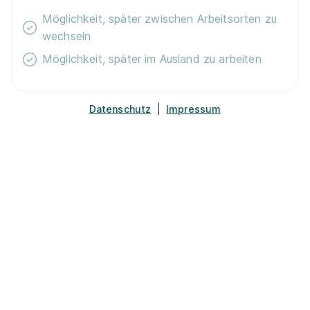
Möglichkeit, später zwischen Arbeitsorten zu
wechseln
Ausbildung zum Medientechnologen (m/w/d)
2026
Schreiner Group GmbH & Co. KG
Möglichkeit, später im Ausland zu arbeiten
01.09.2026
85764 Oberschleißheim
Datenschutz
|
Impressum
Ausbildung Mediengestalter*in Bild und Ton
GPB Berlin
09.03.2027
12051 Berlin