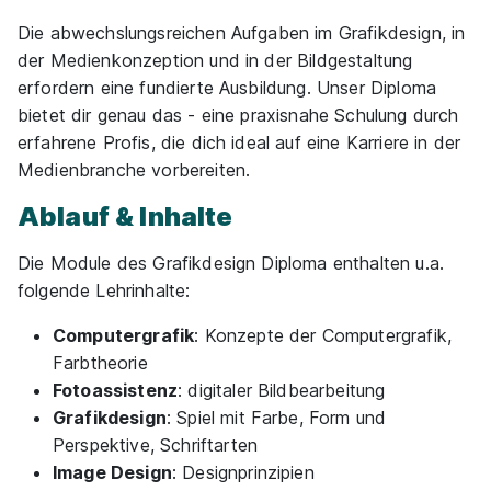
07.09.2026
Die abwechslungsreichen Aufgaben im Grafikdesign, in
Mehrere Standorte
der Medienkonzeption und in der Bildgestaltung
erfordern eine fundierte Ausbildung. Unser Diploma
bietet dir genau das - eine praxisnahe Schulung durch
erfahrene Profis, die dich ideal auf eine Karriere in der
Medienbranche vorbereiten.
Ablauf & Inhalte
Social Media
Macromedia Akademie
Die Module des Grafikdesign Diploma enthalten u.a.
folgende Lehrinhalte:
01.09.2026
Mehrere Standorte
Computergrafik
: Konzepte der Computergrafik,
Farbtheorie
Fotoassistenz
: digitaler Bildbearbeitung
Grafikdesign
: Spiel mit Farbe, Form und
Perspektive, Schriftarten
Image Design
: Designprinzipien