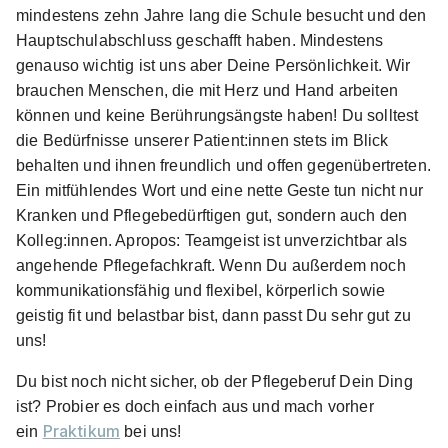
mindestens zehn Jahre lang die Schule besucht und den
Hauptschulabschluss geschafft haben. Mindestens
genauso wichtig ist uns aber Deine Persönlichkeit. Wir
brauchen Menschen, die mit Herz und Hand arbeiten
Pflegefachmann*Pflegefachfrau
Euro Akademie
können und keine Berührungsängste haben! Du solltest
die Bedürfnisse unserer Patient:innen stets im Blick
01.09.2028
behalten und ihnen freundlich und offen gegenübertreten.
06112 Halle
Ein mitfühlendes Wort und eine nette Geste tun nicht nur
Kranken und Pflegebedürftigen gut, sondern auch den
Kolleg:innen. Apropos: Teamgeist ist unverzichtbar als
angehende Pflegefachkraft. Wenn Du außerdem noch
kommunikationsfähig und flexibel, körperlich sowie
geistig fit und belastbar bist, dann passt Du sehr gut zu
uns!
Ausbildung Pflegefachmann (m/w/d)
DEB | GAW-
Institut | MeSo-Akademie
Du bist noch nicht sicher, ob der Pflegeberuf Dein Ding
ist? Probier es doch einfach aus und mach vorher
01.09.2026
Praktikum
ein
bei uns!
Mehrere Standorte