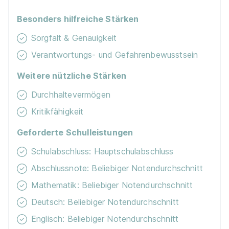
Ausbildung zum/ zur Pflegefachmann/ - frau
Besonders hilfreiche Stärken
(w/m/d)
KORIAN Deutschland
Sorgfalt & Genauigkeit
01.10.2026
40223 Düsseldorf
Verantwortungs- und Gefahrenbewusstsein
Weitere nützliche Stärken
Durchhaltevermögen
Kritikfähigkeit
Geforderte Schulleistungen
Pflegefachperson (w/m/d) mit
Schulabschluss: Hauptschulabschluss
Vertiefungsschwerpunkt Pädiatrie
Abschlussnote: Beliebiger Notendurchschnitt
Oberschwabenklinik gGmbH, St. Elisabethen-Klinikum
Ravensburg
Mathematik: Beliebiger Notendurchschnitt
01.04.2027
Deutsch: Beliebiger Notendurchschnitt
88212 Ravensburg
Englisch: Beliebiger Notendurchschnitt
1.602 - 1.777 € pro Monat