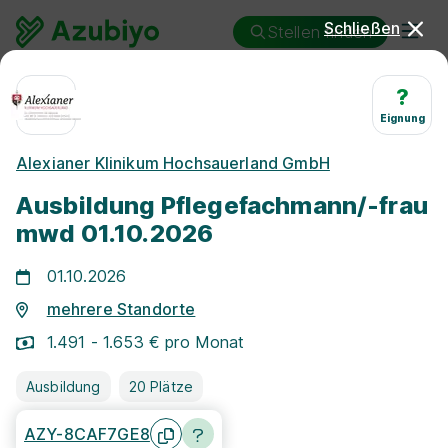
Schließen
Stellen finden
Ausbildung
Pflegefachmann/-frau
?
Eignung
Ausbildung
Alexianer Klinikum Hochsauerland GmbH
Pflegefachmann/-frau 2026 &
Ausbildung Pflegefachmann/-frau
2027: Freie
mwd 01.10.2026
Ausbildungsplätze
01.10.2026
mehrere Standorte
1.491 - 1.653 € pro Monat
Ausbildung
20 Plätze
AZY-8CAF7GE8