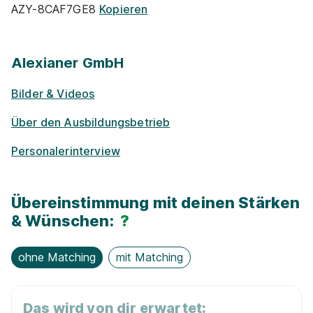
37355 Niederorschel
AZY-8CAF7GE8
Kopieren
Hohe Über­nah­me­quote
Vermögens­wirksame Leistungen
Alexianer GmbH
90%
Bilder & Videos
Rabatte
Eignung
Über den Ausbildungsbetrieb
Park­plätze
Du bist noch unentschlossen?
Personalerinterview
Geh auf Nummer sicher mit unserem Berufswahltest.
Fit­ness­stu­dio
Eignung checken und passende Stelle finden.
Übereinstimmung mit deinen Stärken
Han­dy / Tab­let / Note­book
& Wünschen:
?
Mehr erfahren
ohne Matching
mit Matching
Das wird von dir erwartet: