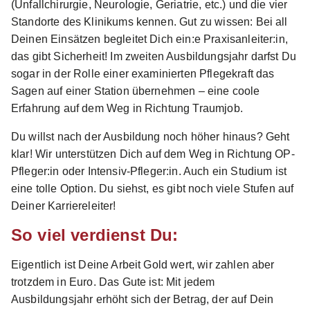
(Unfallchirurgie, Neurologie, Geriatrie, etc.) und die vier
Jahre)
apm
Standorte des Klinikums kennen. Gut zu wissen: Bei all
01.10.2026
Deinen Einsätzen begleitet Dich ein:e Praxisanleiter:in,
24114 Kiel
das gibt Sicherheit! Im zweiten Ausbildungsjahr darfst Du
sogar in der Rolle einer examinierten Pflegekraft das
Neu
Sagen auf einer Station übernehmen – eine coole
Erfahrung auf dem Weg in Richtung Traumjob.
Du willst nach der Ausbildung noch höher hinaus? Geht
klar! Wir unterstützen Dich auf dem Weg in Richtung OP-
Pfleger:in oder Intensiv-Pfleger:in. Auch ein Studium ist
eine tolle Option. Du siehst, es gibt noch viele Stufen auf
Ausbildung Pflegefachmann/-frau (Start:
Deiner Karriereleiter!
01.10.2026) (m/w/d)
Evangelische Heimstiftung
So viel verdienst Du:
GmbH
01.10.2026
Eigentlich ist Deine Arbeit Gold wert, wir zahlen aber
75050 Gemmingen
trotzdem in Euro. Das Gute ist: Mit jedem
Ausbildungsjahr erhöht sich der Betrag, der auf Dein
1.500 - 1.650 € pro Monat