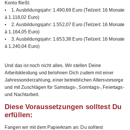
Konto fließt:
• 1. Ausbildungsjahr: 1.490,69 Euro (Teilzeit: 16 Monate
Neu
á 1.118,02 Euro)
• 2. Ausbildungsjahr: 1.552,07 Euro (Teilzeit: 16 Monate
á 1.164,05 Euro)
• 3. Ausbildungsjahr: 1.653,38 Euro (Teilzeit: 16 Monate
á 1.240,04 Euro)
Ausbildung Pflegefachmann/-frau (Start:
Und das ist noch nicht alles. Wir stellen Deine
01.10.2026) (m/w/d)
Evangelische Heimstiftung
Arbeitskleidung und belohnen Dich zudem mit einer
GmbH
Jahressonderzahlung, einer betrieblichen Altersvorsorge
01.10.2026
und mit Zuschlägen für Samstags-, Sonntags-, Feiertags-
74226 Nordheim
und Nachtarbeit.
1.500 - 1.650 € pro Monat
Diese Voraussetzungen solltest Du
erfüllen:
Neu
Fangen wir mit dem Papierkram an: Du solltest