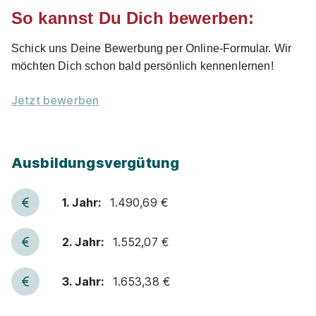
So kannst Du Dich bewerben:
Schnellbewerbung
Schick uns Deine Bewerbung per Online-Formular. Wir
möchten Dich schon bald persönlich kennenlernen!
Jetzt bewerben
Ausbildung zur
Ausbildungsvergütung
Pflegefachkraft/Pflegefachmann/Pflegefachfr
au (m/w/d)
St. Augustinus Gruppe
1. Jahr:
1.490,69 €
01.10.2026
Mehrere Standorte
2. Jahr:
1.552,07 €
1.490 - 1.653 € pro Monat
3. Jahr:
1.653,38 €