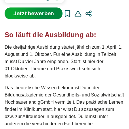
Freie Stellen finden
Jetzt bewerben
Teilen
Sortierung
Beginn
Schulabschluss
Au
So läuft die Ausbildung ab:
Suche zurücksetzen
Die dreijährige Ausbildung startet jährlich zum 1. April, 1.
August und 1. Oktober. Für eine Ausbildung in Teilzeit
musst Du vier Jahre einplanen. Start ist hier der
Infos zum Beruf Pflegefachmann
01.Oktober. Theorie und Praxis wechseln sich
blockweise ab.
3.797 Ausbildungsplätze
Das theoretische Wissen bekommst Du in der
Bildungsakademie der Gesundheits- und Sozialwirtschaft
Hochsauerland gGmbH vermittelt. Das praktische Lernen
findet im Klinikum statt, hier wirst Du sozusagen zum
bzw. zur Allrounder:in ausgebildet. Du lernst unter
anderem die verschiedenen Fachbereiche
Ausbildung Pflegefachfrau/Pflegefachmann (3