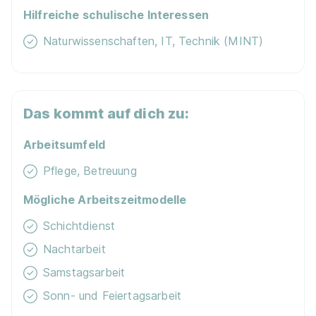
Hilfreiche schulische Interessen
Neu
Schnellbewerbung
Naturwissenschaften, IT, Technik (MINT)
Das kommt auf dich zu:
Arbeitsumfeld
Ausbildung Pflegefachmann/-frau (m/w/d)
Psychiatrisches Zentrum Nordbaden
Pflege, Betreuung
01.04.2027
Mögliche Arbeitszeitmodelle
69168 Wiesloch
Schichtdienst
1.381 - 1.553 € pro Monat
Nachtarbeit
Samstagsarbeit
Sonn- und Feiertagsarbeit