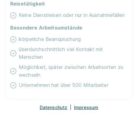
Reisetätigkeit
Keine Dienstreisen oder nur in Ausnahmefällen
Pflegefachmann/-frau (m/w/d)
Pflegeheim Schloß
Rheinweiler | Eigenbetrieb Heime des Landkreises
Besondere Arbeitsumstände
Lörrach
körperliche Beanspruchung
01.09.2026
überdurchschnittlich viel Kontakt mit
79415 Bad Bellingen
Menschen
1.491 - 1.653 € pro Monat
Möglichkeit, später zwischen Arbeitsorten zu
wechseln
Unternehmen hat über 500 Mitarbeiter
Datenschutz
|
Impressum
Ausbildung zur Pflegefachfrau / zum
Pflegefachmann (1.490 € / 1.552 € / 1.653 €)
Victor’s Group