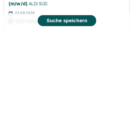
(m/w/d)
ALDI SÜD
01.08.2026
Suche speichern
70372 Stuttgart
90%
Eignung
Du bist noch unentschlossen?
Geh auf Nummer sicher mit unserem Berufswahltest.
Eignung checken und passende Stelle finden.
Mehr erfahren