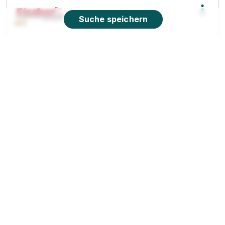
Suche speichern
Ausbildung Kaufmann/-frau - Einzelhandel
(m/w/d) in Bruchsal 2026
Polstermöbel Fischer Max
Fischer GmbH
01.08.2026
76646 Bruchsal
1.000 - 1.160 € pro Monat
Schnellbewerbung
90%
Eignung