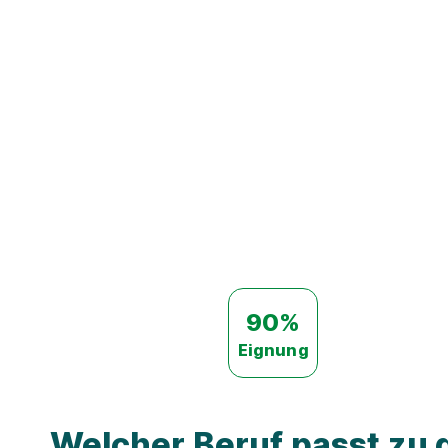
90%
Eignung
Welcher Beruf passt zu d