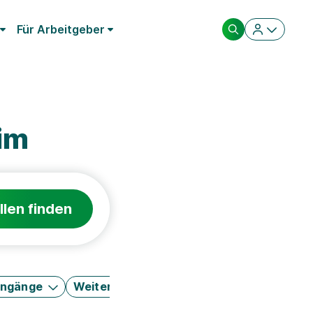
Für Arbeitgeber
im
llen finden
engänge
Weitere Filter