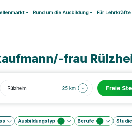
ellenmarkt
Rund um die Ausbildung
Für Lehrkräfte
kaufmann/-frau Rülzhe
Freie Ste
25 km
ss
Ausbildungstyp
Berufe
Studi
1
1