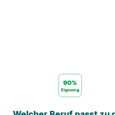
90%
Eignung
Welcher Beruf passt zu d