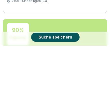
71063 Sindelfingen (u.a.)
90%
Suche speichern
Eignung
Du bist noch unentschlossen?
Geh auf Nummer sicher mit unserem Berufswahltest.
Eignung checken und passende Stelle finden.
Mehr erfahren