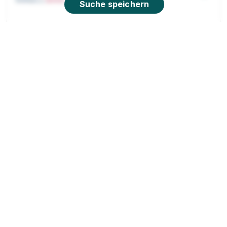
Suche speichern
Ausbildung Bankkaufmann (w|m|d)
Vollzeit/Teilzeit – Essen-Rüttenscheid
(01.08.2027)
TARGOBANK
01.08.2027
45130 Essen
Video
Neu
Ausbildung Bankkaufmann (w|m|d)
Vollzeit/Teilzeit – Essen-Innenstadt