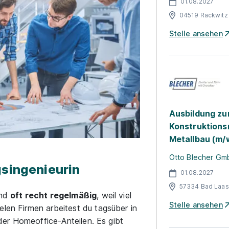
01.08.2027
04519 Rackwitz
Stelle ansehen
Ausbildung z
Konstruktions
Metallbau (m/
Otto Blecher Gm
gsingenieurin
01.08.2027
57334 Bad Laa
ind
oft recht regelmäßig
, weil viel
Stelle ansehen
elen Firmen arbeitest du tagsüber in
 oder Homeoffice-Anteilen. Es gibt