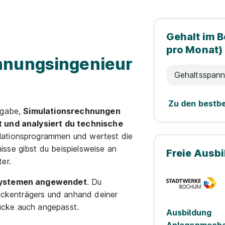
Gehalt im B
pro Monat)
hnungsingenieur
Gehaltsspan
Zu den bestb
fgabe,
Simulationsrechnungen
t und analysiert du technische
lationsprogrammen und wertest die
sse gibst du beispielsweise an
Freie Ausb
er.
 Systemen angewendet
. Du
rückenträgers und anhand deiner
ücke auch angepasst.
Ausbildung