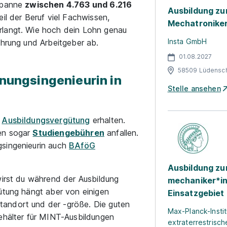
 Spanne
zwischen 4.763 und 6.216
Ausbildung z
il der Beruf viel Fachwissen,
Mechatroniker
rlangt. Wie hoch dein Lohn genau
Insta GmbH
ahrung und Arbeitgeber ab.
01.08.2027
58509 Lüdensc
hnungsingenieurin in
Stelle ansehen
e
Ausbildungsvergütung
erhalten.
nen sogar
Studiengebühren
anfallen.
gsingenieurin auch
BAföG
Ausbildung zu
wirst du während der Ausbildung
mechaniker*in
ütung hängt aber von einigen
Einsatzgebiet
andort und der -größe. Die guten
Max-Planck-Instit
gehälter für MINT-Ausbildungen
extraterrestrisc