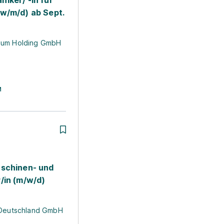
iker/ -in für
w/m/d) ab Sept.
hum Holding GmbH
schinen- und
/in (m/w/d)
 Deutschland GmbH