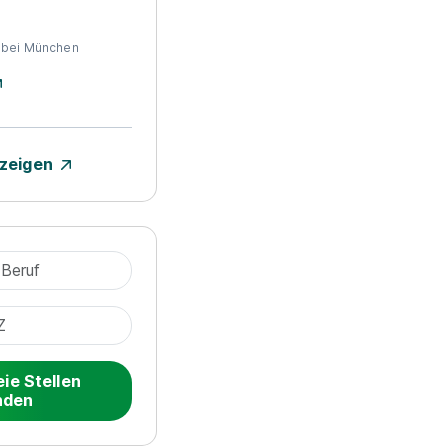
 bei München
nzeigen
eie Stellen
nden