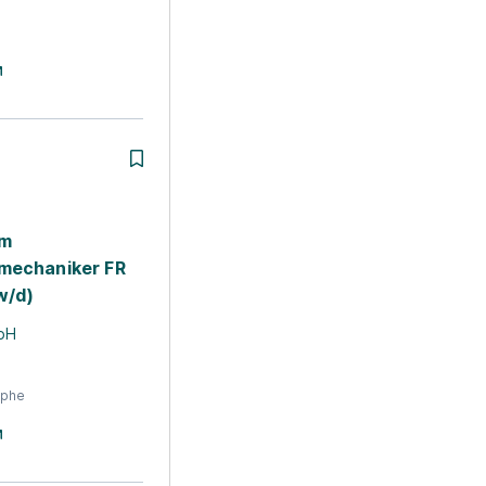
um
mechaniker FR
w/d)
bH
sphe