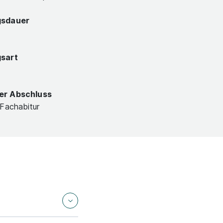
gsdauer
gsart
er Abschluss
 Fachabitur