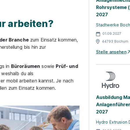
Anlagenmechan
Rohrsysteme (
2027
r arbeiten?
Stadtwerke Boc
01.09.2027
eder Branche
zum Einsatz kommen,
44793 Bochum
erstellung bis hin zur
Stelle ansehen
ags in
Büroräumen
sowie
Prüf- und
, weshalb du als
er mobil arbeiten kannst. Je nach
llen zum Einsatz kommen.
Ausbildung Ma
Anlagenführer
2027
Hydro Extrusion