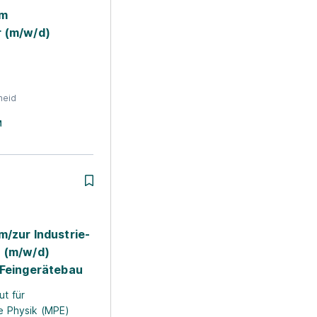
um
 (m/w/d)
heid
m/zur Industrie­
 (m/w/d)
 Feingerätebau
ut für
he Physik (MPE)