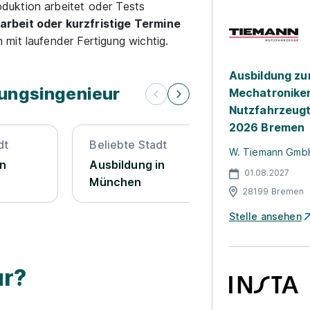
duktion arbeitet oder Tests
rbeit oder kurzfristige Termine
mit laufender Fertigung wichtig.
Ausbildung zu
nungsingenieur
Mechatronike
Nutzfahrzeugt
2026 Bremen
dt
Beliebte Stadt
Beliebte St
W. Tiemann Gmb
in
Ausbildung in
Ausbildung
01.08.2027
München
28199 Bremen
Stelle ansehen
ur?