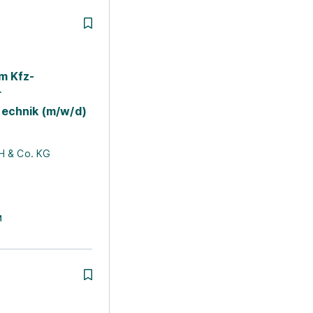
m Kfz-
r
echnik (m/w/d)
adt
Beliebte Stadt
Beliebte 
H & Co. KG
 in Köln
Ausbildung in
Ausbildun
Frankfurt
Stuttgart