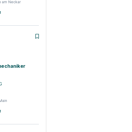
n am Neckar
echaniker
G
Main