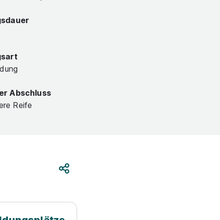
gsdauer
gsart
ldung
er Abschluss
lere Reife
Teilen