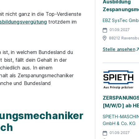
Ausbildung
Zespanungsm
 nicht ganz in die Top-Verdienste
EBZ SysTec Gm
sbildungsvergütung
trotzdem im
01.09.2027
88212 Ravensb
Stelle ansehen
n ist, in welchem Bundesland du
bist, fällt dein Gehalt in der
hiedlich aus. In einem
ehalt als Zerspanungsmechaniker
 Branche und Bundesland
ZERSPANUNG
[M/W/D] ab H
anungsmechaniker
SPIETH-MASCHI
GmbH & Co. KG
ich
01.09.2027