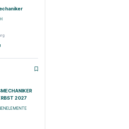
echaniker
bH
urg
SMECHANIKER
ERBST 2027
NENELEMENTE