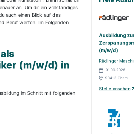
Freie Ausb
ll oder Kunststoff? Dann schau dir
nauer an. Um dir ein vollständiges
du auch einen Blick auf das
nd Beruf werfen. Im Folgenden
Ausbildung z
Zerspanungsm
(m/w/d)
als
Rädlinger Masc
er (m/w/d) in
01.09.2026
93413 Cham
Stelle ansehen
sbildung im Schnitt mit folgenden