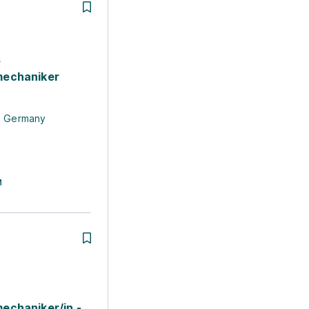
s
echaniker
s Germany
echaniker/in -