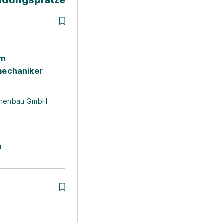
ildungsplätze
um
echaniker
hinenbau GmbH