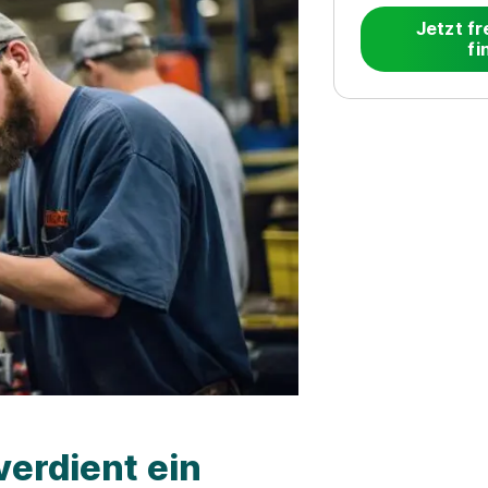
Jetzt fr
fi
verdient ein