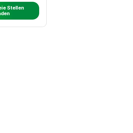
eie Stellen
nden