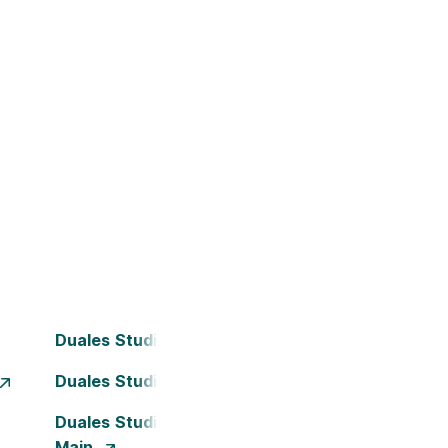
Duales Studium Bielefeld
Duales Studium Dortmund
Duales Studium Frankfurt am
Main