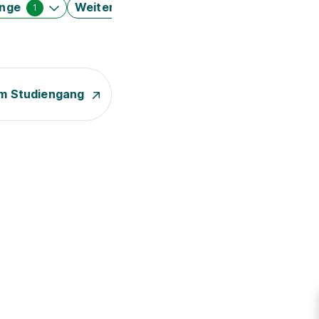
änge
Weitere Filter
1
m Studiengang