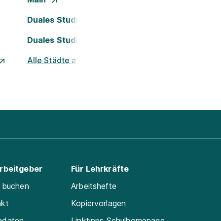
Duales Studium Köln
Duales Studium Nürnberg
Alle Städte ansehen
Arbeitgeber
Für Lehrkräfte
e buchen
Arbeitshefte
akt
Kopiervorlagen
adaten
Linktipps Schulhomepage