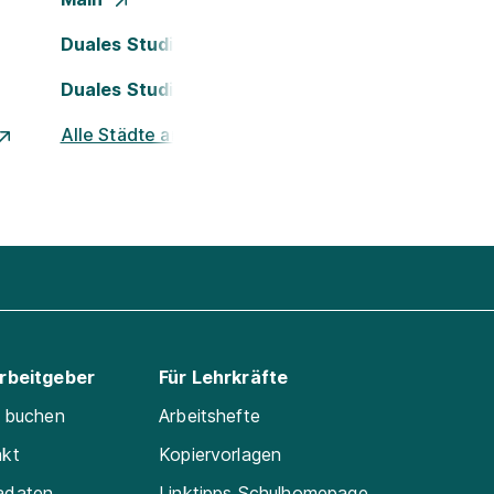
Duales Studium Köln
Duales Studium Nürnberg
Alle Städte ansehen
Arbeitgeber
Für Lehrkräfte
e buchen
Arbeitshefte
akt
Kopiervorlagen
adaten
Linktipps Schulhomepage