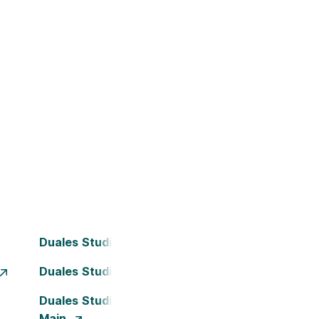
Duales Studium Bochum
Duales Studium Dortmund
Duales Studium Frankfurt am
Main