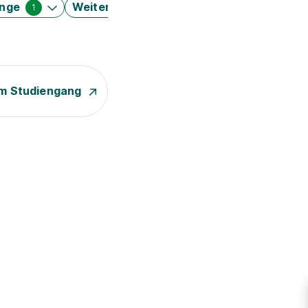
änge
Weitere Filter
1
m Studiengang