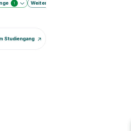
änge
Weitere Filter
1
m Studiengang