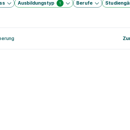
ss
Ausbildungstyp
Berufe
Studieng
1
cherung
Zu