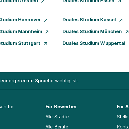
Studium Dresden
Duales Studium Essen
Studium Hannover
Duales Studium Kassel
Studium Mannheim
Duales Studium München
Studium Stuttgart
Duales Studium Wuppertal
endergerechte Sprache
wichtig ist.
sen für
Für Bewerber
Für 
Alle Städte
Stell
Alle Berufe
Kont