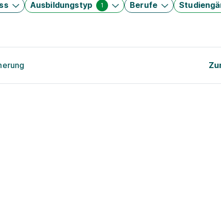
ss
Ausbildungstyp
Berufe
Studieng
1
cherung
Zu