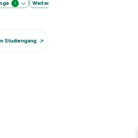
änge
Weitere Filter
1
m Studiengang