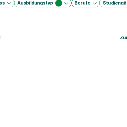
ss
Ausbildungstyp
Berufe
Studieng
1
t
Zu