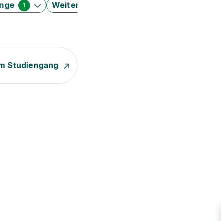
änge
Weitere Filter
1
m Studiengang