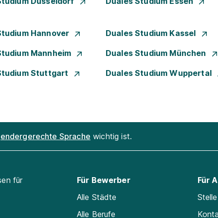
Studium Düsseldorf
Duales Studium Essen
Studium Hannover
Duales Studium Kassel
Studium Mannheim
Duales Studium München
Studium Stuttgart
Duales Studium Wuppertal
endergerechte Sprache
wichtig ist.
sen für
Für Bewerber
Für 
Alle Städte
Stell
Alle Berufe
Kont