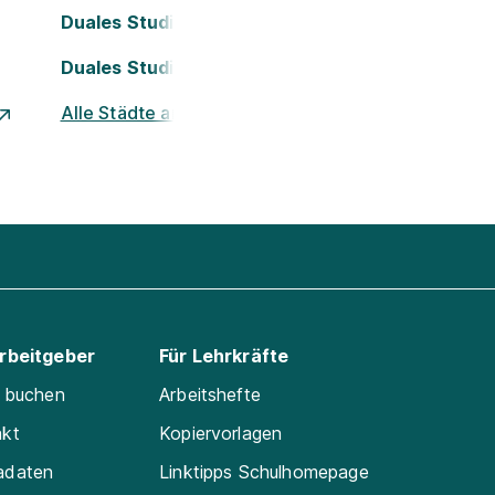
Duales Studium Köln
Duales Studium Nürnberg
Alle Städte ansehen
Arbeitgeber
Für Lehrkräfte
e buchen
Arbeitshefte
akt
Kopiervorlagen
adaten
Linktipps Schulhomepage