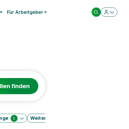
Für Arbeitgeber
llen finden
änge
Weitere Filter
2