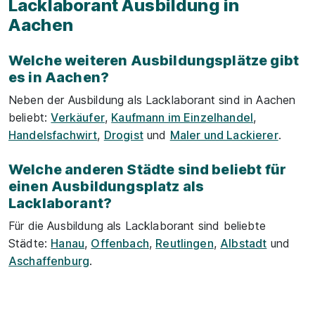
Lacklaborant Ausbildung in
Aachen
Welche weiteren Ausbildungsplätze gibt
es in Aachen?
Neben der Ausbildung als Lacklaborant sind in Aachen
beliebt:
Verkäufer
,
Kaufmann im Einzelhandel
,
Handelsfachwirt
,
Drogist
und
Maler und Lackierer
.
Welche anderen Städte sind beliebt für
einen Ausbildungsplatz als
Lacklaborant?
Für die Ausbildung als Lacklaborant sind beliebte
Städte:
Hanau
,
Offenbach
,
Reutlingen
,
Albstadt
und
Aschaffenburg
.