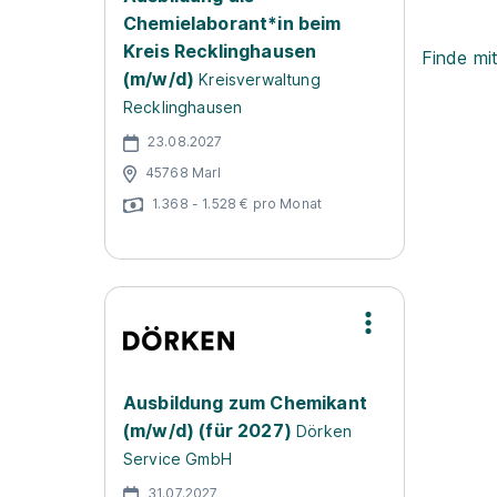
Chemielaborant*in beim
Kreis Recklinghausen
Finde mi
(m/w/d)
Kreisverwaltung
Recklinghausen
23.08.2027
45768 Marl
1.368 - 1.528 € pro Monat
Ausbildung zum Chemikant
(m/w/d) (für 2027)
Dörken
Service GmbH
31.07.2027