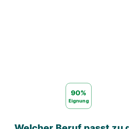
90%
Eignung
Welcher Beruf passt zu d