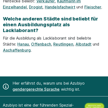
Herdecke beliebt:
Verkäufer
,
Kaufmann im
Einzelhandel
,
Drogist
,
Handelsfachwirt
und
Fleischer
.
Welche anderen Städte sind beliebt für
einen Ausbildungsplatz als
Lacklaborant?
Für die Ausbildung als Lacklaborant sind beliebte
Städte:
Hanau
,
Offenbach
,
Reutlingen
,
Albstadt
und
Aschaffenburg
.
Hier erfährst du, warum uns bei Azubiyo
gendergerechte Sprache
wichtig ist.
Azubiyo ist eine der führenden Spezial-