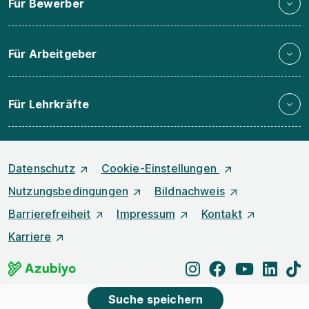
Für Bewerber
Für Arbeitgeber
Für Lehrkräfte
Datenschutz
Cookie-Einstellungen
Nutzungsbedingungen
Bildnachweis
Barrierefreiheit
Impressum
Kontakt
Karriere
instagram
facebook
youtube
linked
t
Suche speichern