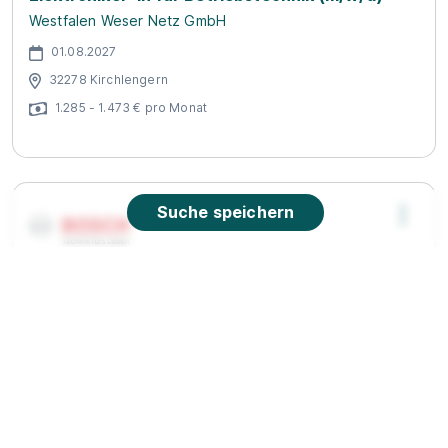
Westfalen Weser Netz GmbH
01.08.2027
32278 Kirchlengern
1.285 - 1.473 € pro Monat
Suche speichern
Informationselektroniker (w/m/div.) -
Einsatzgebiet Brandschutz- und
Gefahrenmeldeanlagen 2027
Bosch Gruppe
01.09.2027
33330 Gütersloh