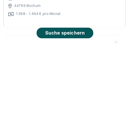
44799 Bochum
1.368 - 1.464 € pro Monat
Suche speichern
Auszubildender Fachinformatiker
Anwendungsentwicklung 2026 (m/w/d)
BITMARCK
01.08.2026
45145 Essen
1.384 - 1.506 € pro Monat