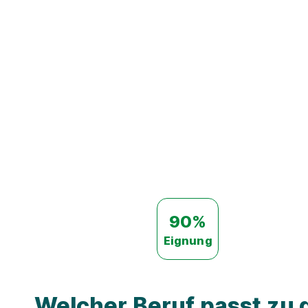
90%
Eignung
Welcher Beruf passt zu d