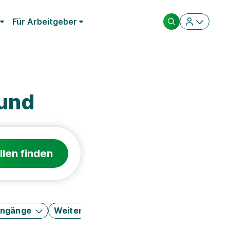
Für Arbeitgeber
mund
llen finden
engänge
Weitere Filter