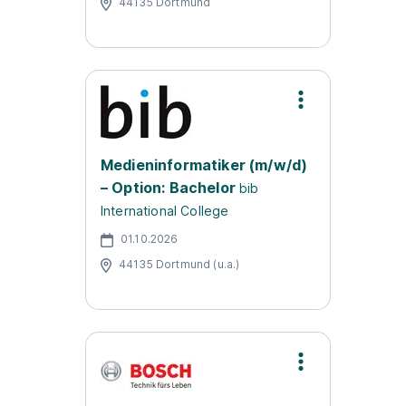
44135 Dortmund
Medieninformatiker (m/w/d)
– Option: Bachelor
bib
International College
01.10.2026
44135 Dortmund (u.a.)