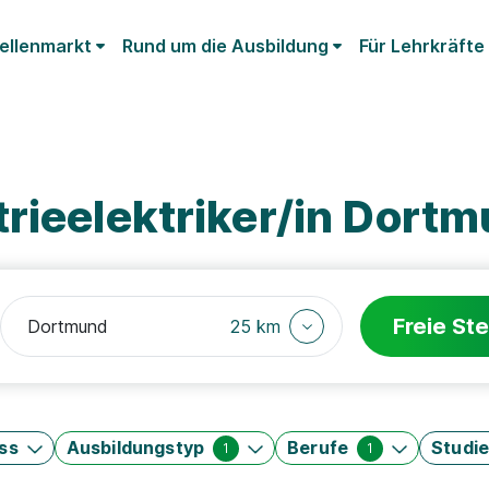
ellenmarkt
Rund um die Ausbildung
Für Lehrkräfte
rieelektriker/in Dort
Freie Ste
25 km
ss
Ausbildungstyp
Berufe
Studi
1
1