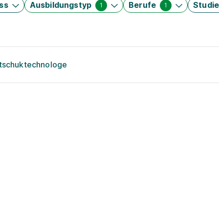
ss
Ausbildungstyp
Berufe
Studi
1
1
utschuktechnologe