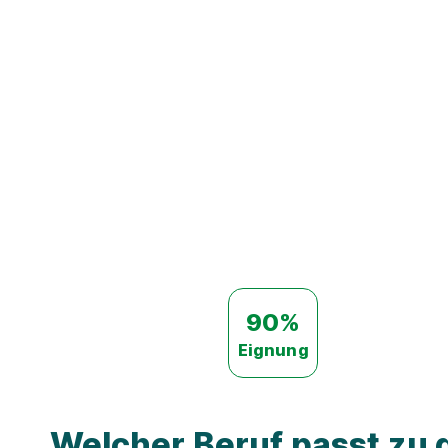
90%
Eignung
Welcher Beruf passt zu d